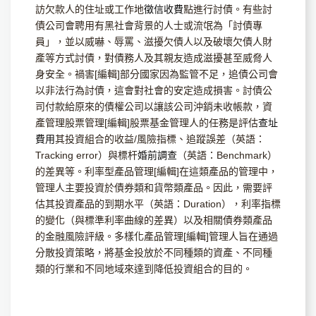
訪欠款人的住址或工作地
徵信收費
點進行討債。有些討
債公司會聘用有黑社會背景的人士或流氓為「討債專
員」，並以威嚇、辱罵、滋擾欠債人以及破壞欠債人財
產等方式討債，對債務人及其親友造成滋擾甚至威脅人
身安全。禍害[編輯]部分國家因為監管不足，追債公司會
以非法行為討債，這會對社會的安定造成損害。討債公
司付款給原來的債權公司以讓該公司沖銷未收帳款，資
產管理股票管理[編輯]股票基金管理人的任務是評估
查址
費用
其投資組合的收益/風險指標、追蹤誤差（英語：
Tracking error）與標杆
婚前調查
（英語：Benchmark）
的差異等。利率型產品管理[編輯]在這類產品的管理中，
管理人主要投資於債券類和貨幣類產品。因此，需要評
估其投資產品的到期水平（英語：Duration），利率指標
的變化（與標準利率曲線的差異）以及相關債券類產品
的金融風險評級。多樣化產品管理[編輯]管理人旨在通過
分散投資策略，將基金投放於不同種類的資產、不同種
類的行業和不同地域來達到降低投資組合的目的。