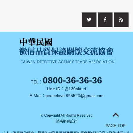
0800-36-36-36
TEL：
Line ID：
@130aktud
E-Mail：
peacelove.995520@gmail.com
© Copyright All Rights Reserved
蘋果網頁設計
PAGE TOP