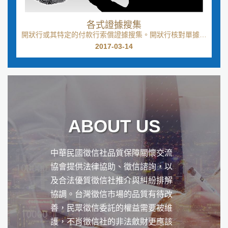
各式證據搜集
開狀行或其特定的付款行索償證據搜集。開狀行核對單據無
誤後，付款給議付行。開狀行通知開狀人付款贖單。信...
2017-03-14
ABOUT US
中華民國徵信社品質保障關懷交流
協會提供法律協助、徵信諮詢，以
及合法優質徵信社推介與糾紛排解
協調。台灣徵信市場的品質有待改
善，民眾徵信委託的權益需要被維
護，不肖徵信社的非法斂財更應該