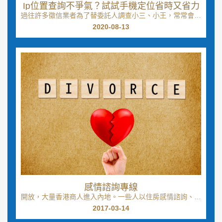
Ip位置查詢不爭氣？試試手機定位省時又省力
過往許多徵信業者為了替委託人調查小三、小王，常常會使
用一些Ip位置查詢的徵信器材來協助委託人，但時過...
2020-08-13
感情諮詢專線
開放，大量香港商人進入內地。一些人以住房感情諮詢、金
錢等為交換條件，在大陸包養女孩一起生活，形同夫妻...
2017-03-14