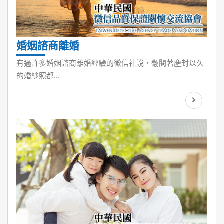
婚姻諮商離婚
有過許多婚姻諮商離婚經驗的徵信社說，翻閱著塵封以久
的婚紗照都...