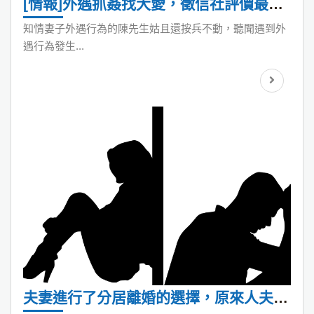
[情報]外遇抓姦找大愛，徵信社評價最優
秀團隊之一-Marriage版ptt
知情妻子外遇行為的陳先生姑且還按兵不動，聽聞遇到外
遇行為發生...
夫妻進行了分居離婚的選擇，原來人夫綠