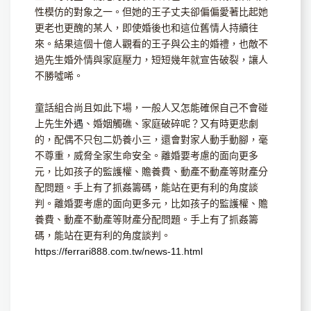
性模仿的對象之一。但她的王子丈夫卻偏偏愛著比起她
更老也更醜的某人，即使婚後也和這位舊情人持續往
來。結果這個十億人觀看的王子與公主的婚禮，也敵不
過先生婚外情與家庭壓力，短短幾年就宣告破裂，讓人
不勝噓唏。
童話組合尚且如此下場，一般人又怎能確保自己不會碰
上先生
外遇
、婚姻觸礁、家庭破碎呢？又有時更悲劇
的，配偶不只包二奶養小三，還會對家人動手動腳，毫
不尊重，威脅全家生命安全。離婚要考慮的面向更多
元，比如孩子的監護權、贍養費、動產不動產等財產分
配問題。手上有了抓姦籌碼，能站在更有利的角度談
判。離婚要考慮的面向更多元，比如孩子的監護權、贍
養費、動產不動產等財產分配問題。手上有了抓姦籌
碼，能站在更有利的角度談判。
https://ferrari888.com.tw/news-11.html