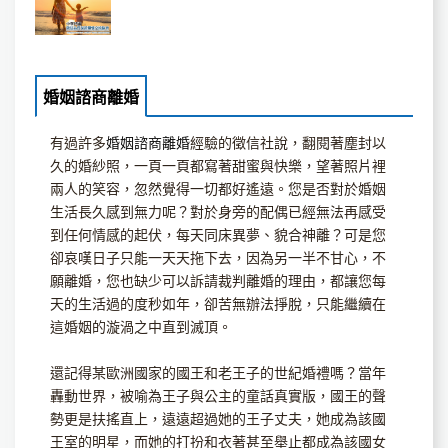
婚姻諮商離婚
有過許多
婚姻諮商離婚
經驗的徵信社說，翻閱著塵封以
久的婚紗照，一頁一頁都寫著甜蜜與快樂，望著照片裡
兩人的笑容，忽然覺得一切都好遙遠。您是否對於婚姻
生活長久感到無力呢？對於身旁的配偶已經無法再感受
到任何情感的起伏，每天同床異夢、貌合神離？可是您
卻哀嘆日子只能一天天拖下去，因為另一半不甘心，不
願離婚，您也缺少可以訴請裁判離婚的理由，都讓您每
天的生活過的度秒如年，卻苦無辦法掙脫，只能繼續在
這婚姻的漩渦之中直到滅頂。
還記得某歐洲國家的國王和老王子的世紀婚禮嗎？當年
轟動世界，被喻為王子與公主的童話真實版，國王的聲
勢更是扶搖直上，遠遠超過她的王子丈夫，她成為該國
王室的明星，而她的打扮和衣著甚至舉止都成為該國女