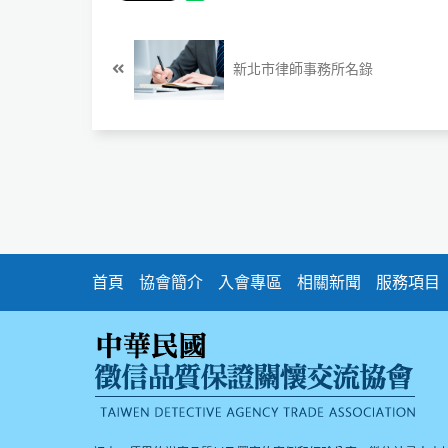
新北市律師事務所名錄
首頁
協會簡介
入會專區
相關新聞
服務項目