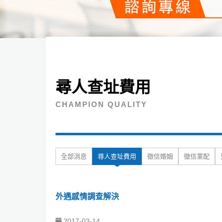
尋人查址費用
CHAMPION QUALITY
全部消息
尋人查址費用
徵信婚姻
徵信業配
外遇感情調查解決
2017-03-14