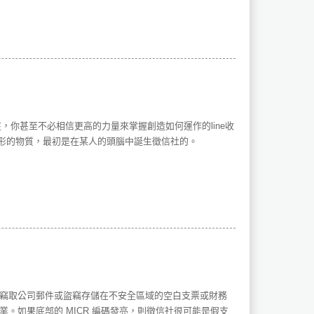
你甚至不必相信更高的力量來掌握創造如何運作的line收
有形的物質，最初是在某人的頭腦中誕生徵信社的。
、竊取公司郵件或盜竊存儲在不安全區域的空白支票或財務
。如果底部的 MICR 編碼發亮，則徵信社很可能是假支