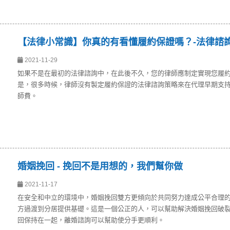
【法律小常識】你真的有看懂履約保證嗎？-法律諮
2021-11-29
如果不是在最初的法律諮詢中，在此後不久，您的律師應制定實現您履
是，很多時候，律師沒有製定履約保證的法律諮詢策略來在代理早期支
師費。
婚姻挽回 - 挽回不是用想的，我們幫你做
2021-11-17
在安全和中立的環境中，婚姻挽回雙方更傾向於共同努力達成公平合理
方過渡到分居提供基礎。這是一個公正的人，可以幫助解決婚姻挽回破
回保持在一起，離婚諮詢可以幫助使分手更順利。