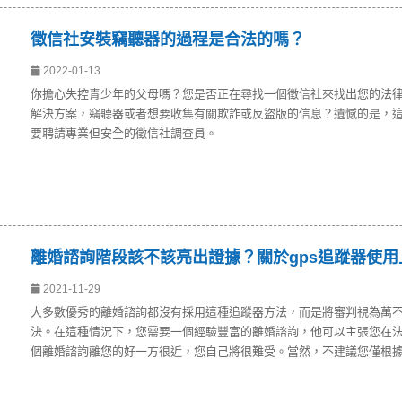
徵信社安裝竊聽器的過程是合法的嗎？
2022-01-13
你擔心失控青少年的父母嗎？您是否正在尋找一個徵信社來找出您的法
解決方案，竊聽器或者想要收集有關欺詐或反盜版的信息？遺憾的是，
要聘請專業但安全的徵信社調查員。
離婚諮詢階段該不該亮出證據？關於gps追蹤器使用
2021-11-29
大多數優秀的離婚諮詢都沒有採用這種追蹤器方法，而是將審判視為萬
決。在這種情況下，您需要一個經驗豐富的離婚諮詢，他可以主張您在
個離婚諮詢離您的好一方很近，您自己將很難受。當然，不建議您僅根