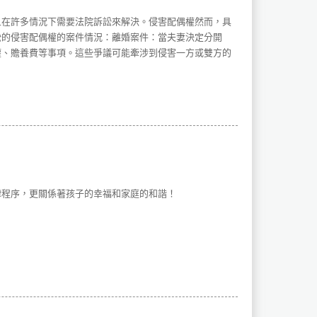
且在許多情況下需要法院訴訟來解決。侵害配偶權然而，具
訟的侵害配偶權的案件情況：離婚案件：當夫妻決定分開
權、贍養費等事項。這些爭議可能牽涉到侵害一方或雙方的
。
律程序，更關係著孩子的幸福和家庭的和諧！