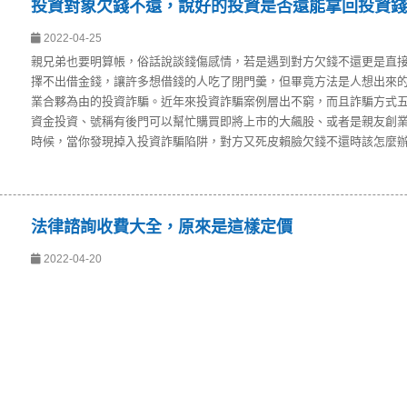
投資對象欠錢不還，說好的投資是否還能拿回投資錢
2022-04-25
親兄弟也要明算帳，俗話說談錢傷感情，若是遇到對方欠錢不還更是直
擇不出借金錢，讓許多想借錢的人吃了閉門羹，但畢竟方法是人想出來
業合夥為由的投資詐騙。近年來投資詐騙案例層出不窮，而且詐騙方式
資金投資、號稱有後門可以幫忙購買即將上市的大飆股、或者是親友創
時候，當你發現掉入投資詐騙陷阱，對方又死皮賴臉欠錢不還時該怎麼
法律諮詢收費大全，原來是這樣定價
2022-04-20