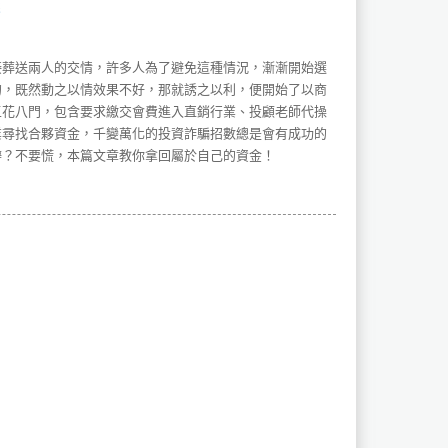
接葬送兩人的交情，許多人為了避免這種情況，漸漸開始選
的，既然動之以情效果不好，那就誘之以利，便開始了以商
五花八門，包含要求繳交會費進入直銷行業、投顧老師代操
業尋找合夥資金，千變萬化的投資詐騙招數總是會有成功的
辦？不要慌，本篇文章教你拿回屬於自己的資金！